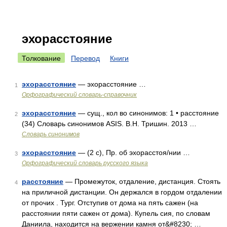
эхорасстояние
Толкование
Перевод
Книги
эхорасстояние
— эхорасстояние …
1
Орфографический словарь-справочник
эхорасстояние
— сущ., кол во синонимов: 1 • расстояние
2
(34) Словарь синонимов ASIS. В.Н. Тришин. 2013 …
Словарь синонимов
эхорасстояние
— (2 с), Пр. об эхорасстоя/нии …
3
Орфографический словарь русского языка
расстояние
— Промежуток, отдаление, дистанция. Стоять
4
на приличной дистанции. Он держался в гордом отдалении
от прочих . Тург. Отступив от дома на пять сажен (на
расстоянии пяти сажен от дома). Купель сия, по словам
Даниила, находится на вержении камня от&#8230; …